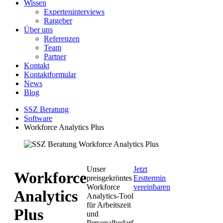
Wissen
Experteninterviews
Ratgeber
Über uns
Referenzen
Team
Partner
Kontakt
Kontaktformular
News
Blog
SSZ Beratung
Software
Workforce Analytics Plus
Unser
Jetzt
Workforce
preisgekröntes
Ersttermin
Workforce
vereinbaren
Analytics
Analytics-Tool
für Arbeitszeit
Plus
und
Personalbedarf