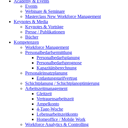
Academy & Events
Events
Webinare & Seminare
Masterclass New Workforce Management
Keynotes & Media
Keynotes & Vorträge
Presse / Publikationen
Bücher
Kompetenzen
Workforce Management
Personalbedarfsermittlung
Personalbedarfsplanung
Personalbedarfsprognose
Kapazitätsberechnung
Personaleinsatzplanung
Entlastungstarifvertrag
Schichtplanung / Schichtplanoptimierung
Arbeitszeitmanagement
Gleitzeit
Vertrauensarbeitszeit
Ampelkonto
4-Tage-Woche
Lebensarbeitszeitkonto
Homeoffice / Mobile Work
Workforce Analytics & Controlling