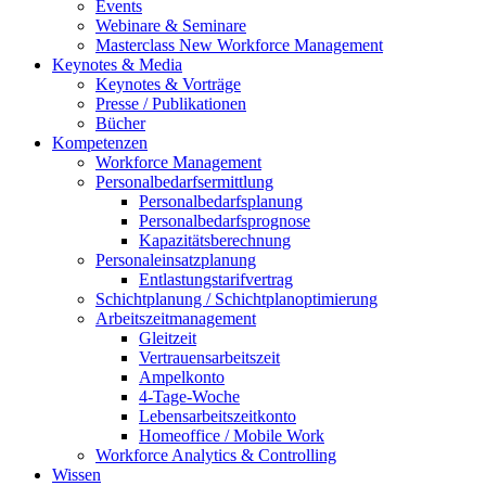
Events
Webinare & Seminare
Masterclass New Workforce Management
Keynotes & Media
Keynotes & Vorträge
Presse / Publikationen
Bücher
Kompetenzen
Workforce Management
Personalbedarfsermittlung
Personalbedarfsplanung
Personalbedarfsprognose
Kapazitätsberechnung
Personaleinsatzplanung
Entlastungstarifvertrag
Schichtplanung / Schichtplanoptimierung
Arbeitszeitmanagement
Gleitzeit
Vertrauensarbeitszeit
Ampelkonto
4-Tage-Woche
Lebensarbeitszeitkonto
Homeoffice / Mobile Work
Workforce Analytics & Controlling
Wissen